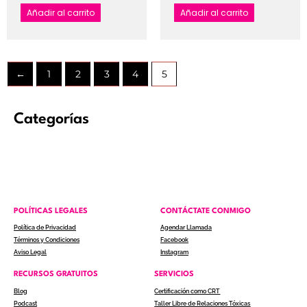
Añadir al carrito
Añadir al carrito
←
1
2
3
4
5
Categorías
POLÍTICAS LEGALES
CONTÁCTATE CONMIGO
Política de Privacidad
Agendar Llamada
Términos y Condiciones
Facebook
Aviso Legal
Instagram
RECURSOS GRATUITOS
SERVICIOS
Blog
Certificación como CRT
Podcast
Taller Libre de Relaciones Tóxicas