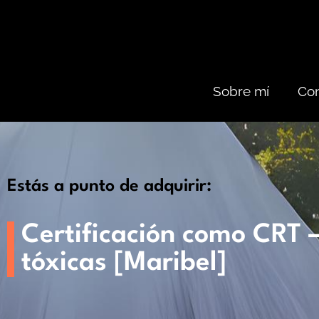
Sobre mí
Con
Estás a punto de adquirir:
Certificación como CRT 
tóxicas [Maribel]