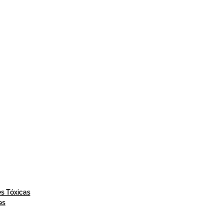
es Tóxicas
es