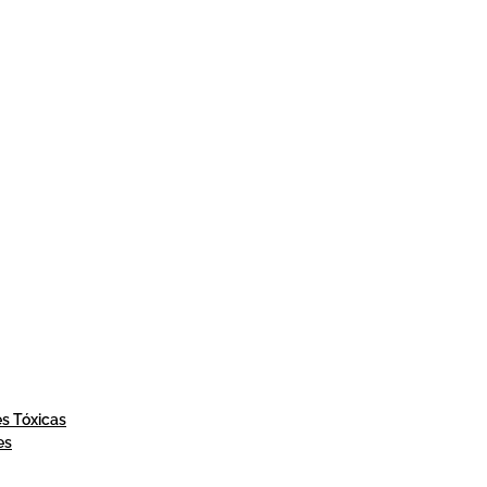
es Tóxicas
es