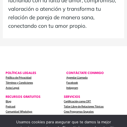
luchando con la falta de amor, compromiso,
valoración o atención y transforma tu
relación de pareja de manera sana,
conectando con tu amor propio.
POLÍTICAS LEGALES
CONTÁCTATE CONMIGO
Política de Privacidad
Agendar Llamada
Términos y Condiciones
Facebook
Aviso Legal
Instagram
RECURSOS GRATUITOS
SERVICIOS
Blog
Certificación como CRT
Podcast
Taller Libre de Relaciones Tóxicas
Comunidad WhatsApp
Crea Programas Grupales
Usamos cookies para asegurar que te damos la mejor