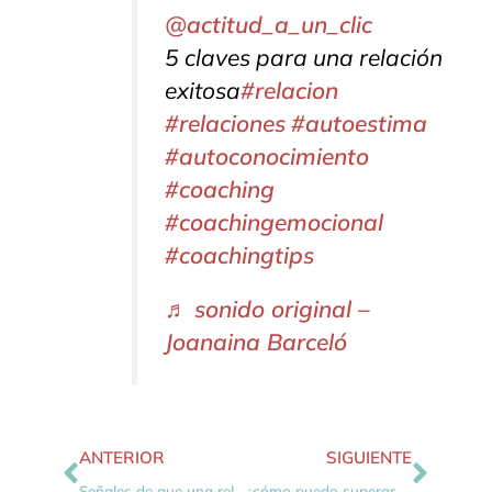
@actitud_a_un_clic
5 claves para una relación
exitosa
#relacion
#relaciones
#autoestima
#autoconocimiento
#coaching
#coachingemocional
#coachingtips
♬ sonido original –
Joanaina Barceló
ANTERIOR
SIGUIENTE
Señales de que una relación llega a su fin
¿cómo puedo superar una ruptura?