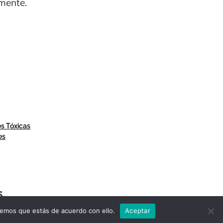
mente.
es Tóxicas
es
S.
remos que estás de acuerdo con ello.
Aceptar