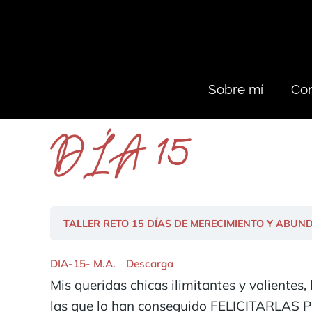
Sobre mí
Con
DÍA 15
TALLER RETO 15 DÍAS DE MERECIMIENTO Y ABU
DIA-15- M.A.
Descarga
Mis queridas chicas ilimitantes y valientes
las que lo han conseguido FELICITARLAS P