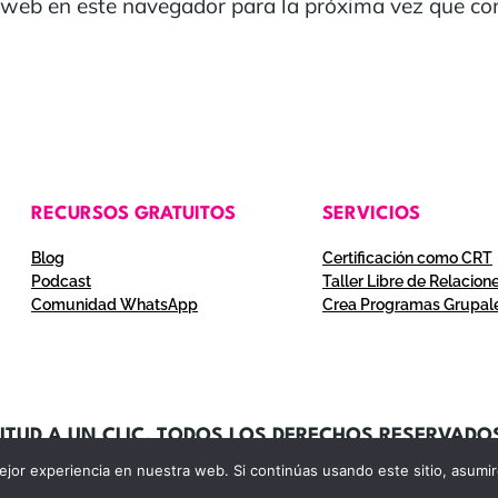
 web en este navegador para la próxima vez que co
RECURSOS GRATUITOS
SERVICIOS
Blog
Certificación como CRT
Podcast
Taller Libre de Relacion
Comunidad WhatsApp
Crea Programas Grupal
ITUD A UN CLIC. TODOS LOS DERECHOS RESERVADO
jor experiencia en nuestra web. Si continúas usando este sitio, asumi