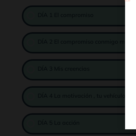
DÍA 1 El compromiso
DÍA 2 El compromiso conmigo mism
DÍA 3 Mis creencias
DÍA 4 La motivación , tu vehículo
DÍA 5 La acción