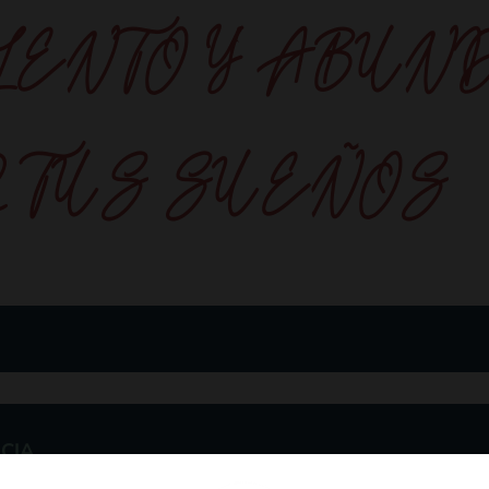
NTO Y ABUN
 TUS SUEÑOS
CIA