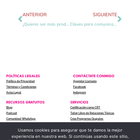
ANTERIOR
SIGUIENTE
¿Quieres ser más productiva? Deja de postergar
Claves para comunicarse sin violencia
POLÍTICAS LEGALES
CONTÁCTATE CONMIGO
Política de Privacidad
Agendar Llamada
Términos y Condiciones
Facebook
Aviso Legal
Instagram
RECURSOS GRATUITOS
SERVICIOS
Blog
Certificación como CRT
Podcast
Taller Libre de Relaciones Tóxicas
Comunidad WhatsApp
Crea Programas Grupales
Usamos cookies para asegurar que te damos la mejor
experiencia en nuestra web. Si continúas usando este sitio,
COPYRIGHT © 2024 ACTITUD A UN CLIC. TODOS LOS