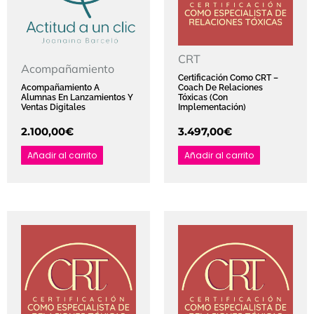
CRT
Acompañamiento
Certificación Como CRT –
Acompañamiento A
Coach De Relaciones
Alumnas En Lanzamientos Y
Tóxicas (Con
Ventas Digitales
Implementación)
2.100,00
€
3.497,00
€
Añadir al carrito
Añadir al carrito