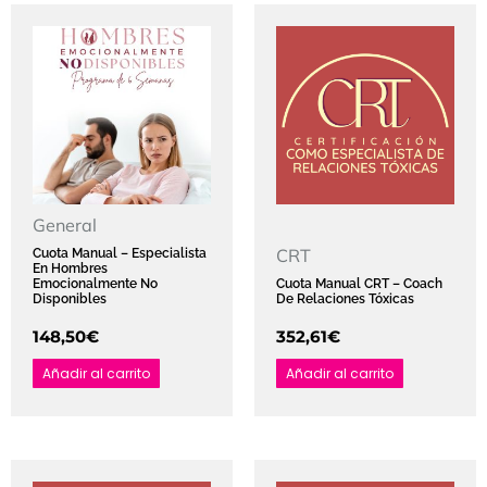
General
CRT
Cuota Manual – Especialista
En Hombres
Emocionalmente No
Cuota Manual CRT – Coach
Disponibles
De Relaciones Tóxicas
148,50
€
352,61
€
Añadir al carrito
Añadir al carrito