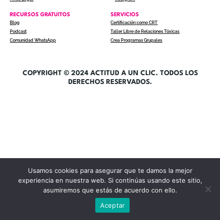
RECURSOS GRATUITOS
SERVICIOS
Blog
Certificación como CRT
Podcast
Taller Libre de Relaciones Tóxicas
Comunidad WhatsApp
Crea Programas Grupales
COPYRIGHT © 2024 ACTITUD A UN CLIC. TODOS LOS
DERECHOS RESERVADOS.
Usamos cookies para asegurar que te damos la mejor
experiencia en nuestra web. Si continúas usando este sitio,
asumiremos que estás de acuerdo con ello.
Aceptar