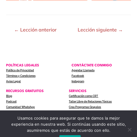
←
Lección anterior
Lección siguiente
→
POLÍTICAS LEGALES
CONTÁCTATE CONMIGO
Política de Privacidad
Agendar Llamada
Términos y Condiciones
Facebook
Aviso Legal
Instagram
RECURSOS GRATUITOS
SERVICIOS
Blog
Certificación como CRT
Podcast
Taller Libre de Relaciones Tóxicas
Comunidad WhatsApp
Crea Programas Grupales
Usamos cookies para asegurar que te damos la mejor
experiencia en nuestra web. Si continúas usando este sitio,
COPYRIGHT © 2024 ACTITUD A UN CLIC. TODOS LOS
asumiremos que estás de acuerdo con ello.
DERECHOS RESERVADOS.