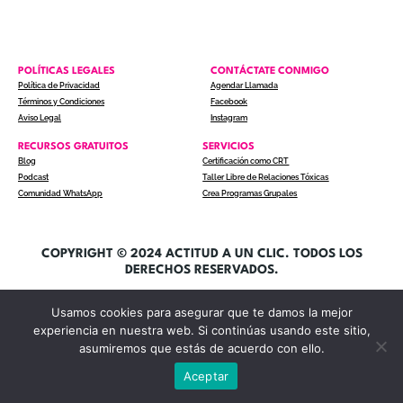
POLÍTICAS LEGALES
CONTÁCTATE CONMIGO
Política de Privacidad
Agendar Llamada
Términos y Condiciones
Facebook
Aviso Legal
Instagram
RECURSOS GRATUITOS
SERVICIOS
Blog
Certificación como CRT
Podcast
Taller Libre de Relaciones Tóxicas
Comunidad WhatsApp
Crea Programas Grupales
COPYRIGHT © 2024 ACTITUD A UN CLIC. TODOS LOS
DERECHOS RESERVADOS.
Usamos cookies para asegurar que te damos la mejor
experiencia en nuestra web. Si continúas usando este sitio,
asumiremos que estás de acuerdo con ello.
Aceptar