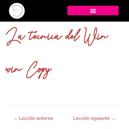
La técnica del Win
win Copy
←
Lección anterior
Lección siguiente
→