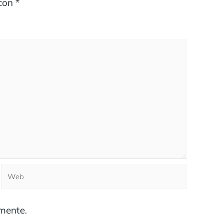
 con
*
mente.