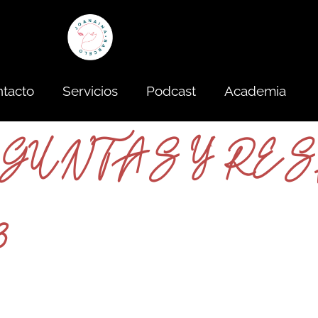
tacto
Servicios
Podcast
Academia
GUNTAS Y RE
3