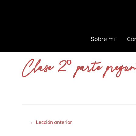
Sobre mí
Con
Clase 2º parte pregunt
←
Lección anterior