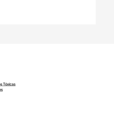
es Tóxicas
es