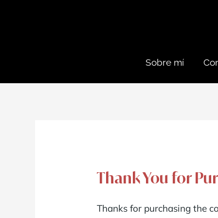
Sobre mí
Con
Thank You for Pu
Thanks for purchasing the co