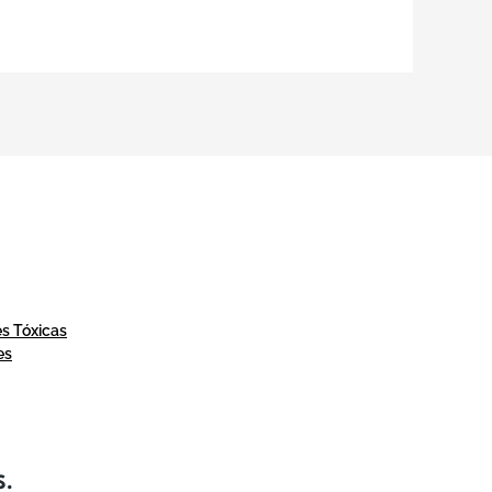
es Tóxicas
es
S.