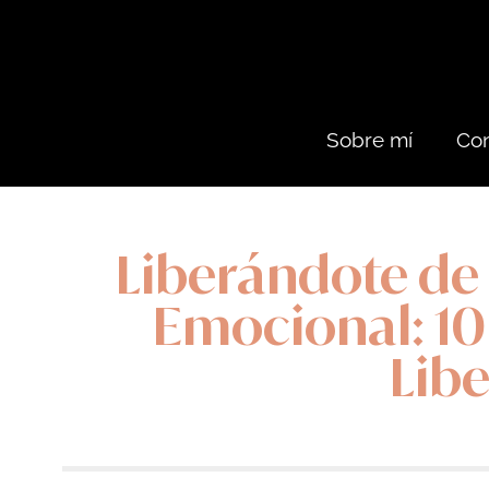
Sobre mí
Con
Liberándote de
Emocional: 10
Lib