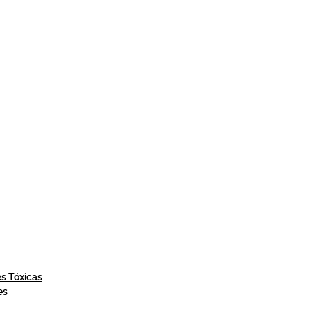
es Tóxicas
es