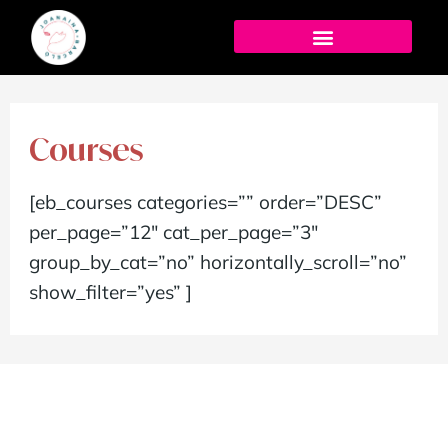
Courses
[eb_courses categories=”” order=”DESC”
per_page=”12″ cat_per_page=”3″
group_by_cat=”no” horizontally_scroll=”no”
show_filter=”yes” ]