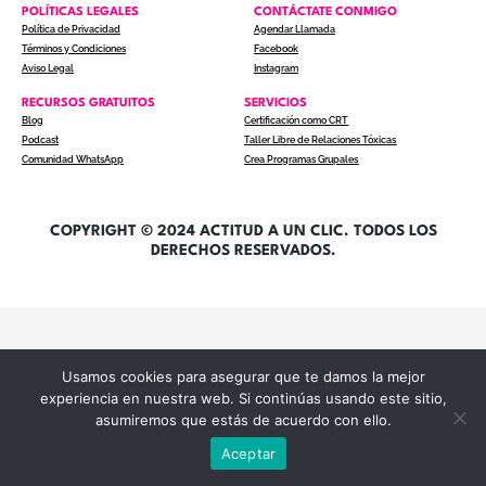
POLÍTICAS LEGALES
CONTÁCTATE CONMIGO
Política de Privacidad
Agendar Llamada
Términos y Condiciones
Facebook
Aviso Legal
Instagram
RECURSOS GRATUITOS
SERVICIOS
Blog
Certificación como CRT
Podcast
Taller Libre de Relaciones Tóxicas
Comunidad WhatsApp
Crea Programas Grupales
COPYRIGHT © 2024 ACTITUD A UN CLIC. TODOS LOS
DERECHOS RESERVADOS.
Usamos cookies para asegurar que te damos la mejor
experiencia en nuestra web. Si continúas usando este sitio,
asumiremos que estás de acuerdo con ello.
Aceptar