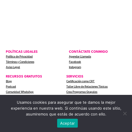
POLÍTICAS LEGALES
CONTÁCTATE CONMIGO
Política de Privacidad
Agendar Llamada
Términos y Condiciones
Facebook
Aviso Legal
Instagram
RECURSOS GRATUITOS
SERVICIOS
Blog
Certificación como CRT
Podcast
Taller Libre de Relaciones Tóxicas
Comunidad WhatsApp
Crea Programas Grupales
Usamos cookies para asegurar que te damos la mejor
experiencia en nuestra web. Si continúas usando este sitio,
COPYRIGHT © 2024 ACTITUD A UN CLIC. TODOS LOS
asumiremos que estás de acuerdo con ello.
DERECHOS RESERVADOS.
Aceptar