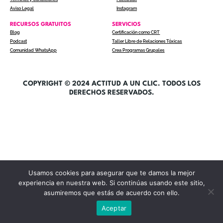
Aviso Legal
Instagram
RECURSOS GRATUITOS
SERVICIOS
Blog
Certificación como CRT
Podcast
Taller Libre de Relaciones Tóxicas
Comunidad WhatsApp
Crea Programas Grupales
COPYRIGHT © 2024 ACTITUD A UN CLIC. TODOS LOS
DERECHOS RESERVADOS.
Usamos cookies para asegurar que te damos la mejor
experiencia en nuestra web. Si continúas usando este sitio,
asumiremos que estás de acuerdo con ello.
Aceptar