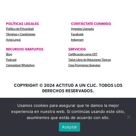
POLÍTICAS LEGALES
CONTÁCTATE CONMIGO
Política de Privacidad
Agendar Llamada
Términos y Condiciones
Facebook
Aviso Legal
Instagram
RECURSOS GRATUITOS
SERVICIOS
Blog
Certificación como CRT
Podcast
Taller Libre de Relaciones Tóxicas
Comunidad WhatsApp
Crea Programas Grupales
COPYRIGHT © 2024 ACTITUD A UN CLIC. TODOS LOS
DERECHOS RESERVADOS.
Usamos cookies para asegurar que te damos la mejor
experiencia en nuestra web. Si continúas usando este sitio,
asumiremos que estás de acuerdo con ello.
Aceptar