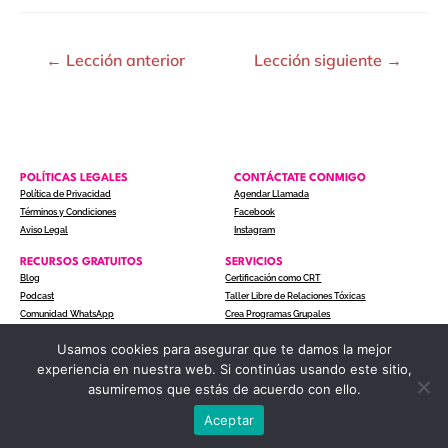
←
Lección anterior
Lección siguiente
→
POLÍTICAS LEGALES
CONTÁCTATE CONMIGO
Política de Privacidad
Agendar Llamada
Términos y Condiciones
Facebook
Aviso Legal
Instagram
RECURSOS GRATUITOS
SERVICIOS
Blog
Certificación como CRT
Podcast
Taller Libre de Relaciones Tóxicas
Comunidad WhatsApp
Crea Programas Grupales
Usamos cookies para asegurar que te damos la mejor
experiencia en nuestra web. Si continúas usando este sitio,
COPYRIGHT © 2024 ACTITUD A UN CLIC. TODOS LOS
asumiremos que estás de acuerdo con ello.
DERECHOS RESERVADOS.
Aceptar