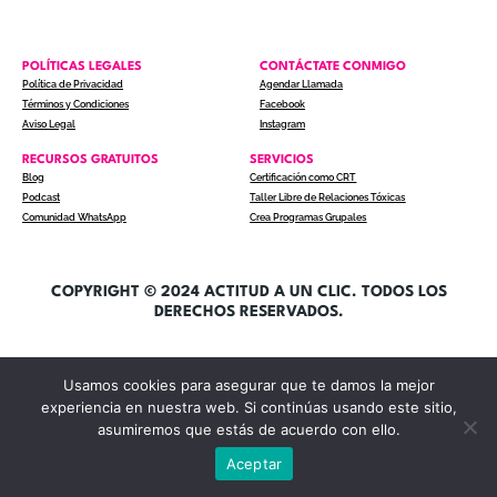
POLÍTICAS LEGALES
CONTÁCTATE CONMIGO
Política de Privacidad
Agendar Llamada
Términos y Condiciones
Facebook
Aviso Legal
Instagram
RECURSOS GRATUITOS
SERVICIOS
Blog
Certificación como CRT
Podcast
Taller Libre de Relaciones Tóxicas
Comunidad WhatsApp
Crea Programas Grupales
COPYRIGHT © 2024 ACTITUD A UN CLIC. TODOS LOS
DERECHOS RESERVADOS.
Usamos cookies para asegurar que te damos la mejor
experiencia en nuestra web. Si continúas usando este sitio,
asumiremos que estás de acuerdo con ello.
Aceptar