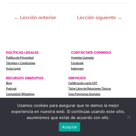
←
Lección anterior
Lección siguiente
→
POLÍTICAS LEGALES
CONTÁCTATE CONMIGO
Política de Privacidad
Agendar Llamada
Términos y Condiciones
Facebook
Aviso Legal
Instagram
RECURSOS GRATUITOS
SERVICIOS
Blog
Certificación como CRT
Podcast
Taller Libre de Relaciones Tóxicas
Comunidad WhatsApp
Crea Programas Grupales
Usamos cookies para asegurar que te damos la mejor
experiencia en nuestra web. Si continúas usando este sitio,
COPYRIGHT © 2024 ACTITUD A UN CLIC. TODOS LOS
asumiremos que estás de acuerdo con ello.
DERECHOS RESERVADOS.
Aceptar