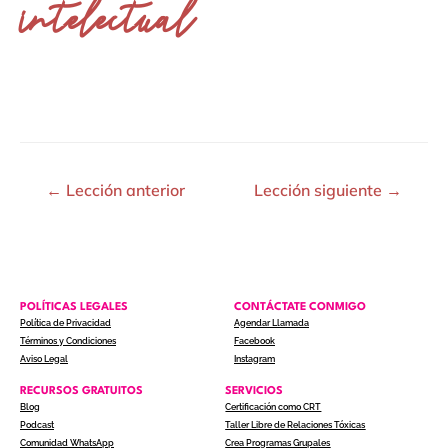
intelectual
←
Lección anterior
Lección siguiente
→
POLÍTICAS LEGALES
CONTÁCTATE CONMIGO
Política de Privacidad
Agendar Llamada
Términos y Condiciones
Facebook
Aviso Legal
Instagram
RECURSOS GRATUITOS
SERVICIOS
Blog
Certificación como CRT
Podcast
Taller Libre de Relaciones Tóxicas
Comunidad WhatsApp
Crea Programas Grupales