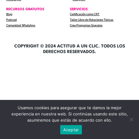
RECURSOS GRATUITOS
SERVICIOS
Blog
Certificación como CRT
Podcast
Taller Libre de Relaciones Tóxicas
Comunidad WhatsApp
Crea Programas Grupales
COPYRIGHT © 2024 ACTITUD A UN CLIC. TODOS LOS
DERECHOS RESERVADOS.
Usamos cookies para asegurar que te damos la mejor
experiencia en nuestra web. Si continúas usando este sitio,
asumiremos que estás de acuerdo con ello.
Aceptar