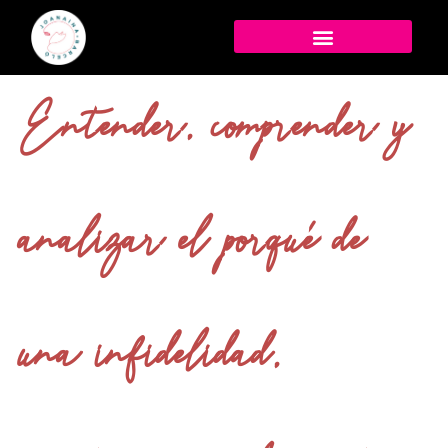
Entender, comprender y
analizar el porqué de
una infidelidad,