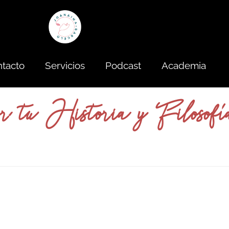
tacto
Servicios
Podcast
Academia
or tu Historia y Filosofí