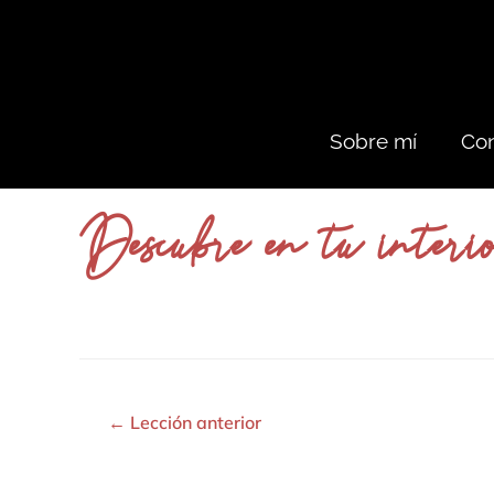
Sobre mí
Con
Descubre en tu interi
←
Lección anterior