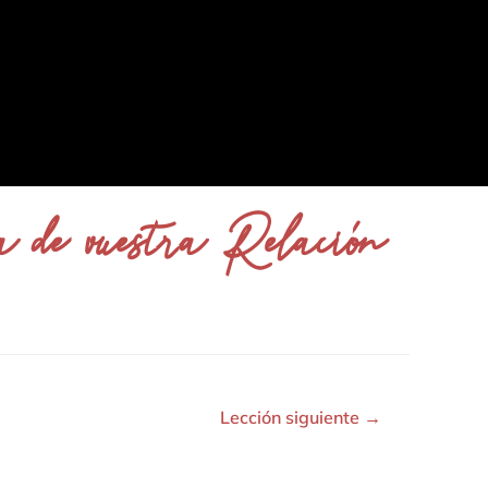
a de vuestra Relación
Lección siguiente
→