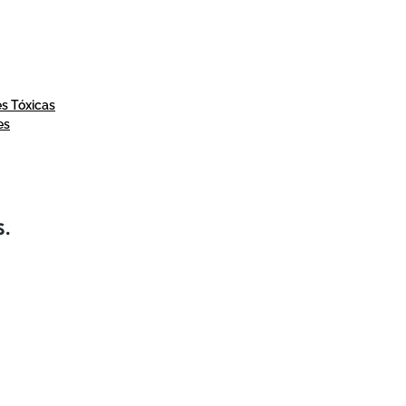
es Tóxicas
es
S.