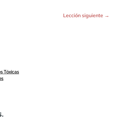
Lección siguiente
→
es Tóxicas
es
S.