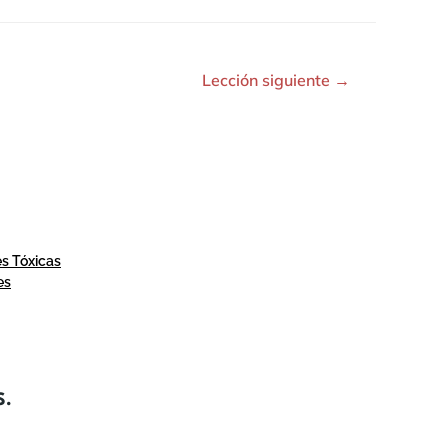
Lección siguiente
→
es Tóxicas
es
S.