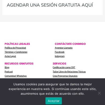
AGENDAR UNA SESIÓN GRATUITA AQUÍ
POLÍTICAS LEGALES
CONTÁCTATE CONMIGO
Política de Privacidad
Agendar Llamada
Términos y Condiciones
Facebook
Aviso Legal
Instagram
RECURSOS GRATUITOS
SERVICIOS
Blog
Certificación como CRT
Podcast
Taller Libre de Relaciones Tóxicas
Comunidad WhatsApp
Crea Programas Grupales
Usamos cookies para asegurar que te damos la mejor
experiencia en nuestra web. Si continúas usando este sitio,
COPYRIGHT © 2024 ACTITUD A UN CLIC. TODOS LOS
asumiremos que estás de acuerdo con ello.
DERECHOS RESERVADOS.
Aceptar