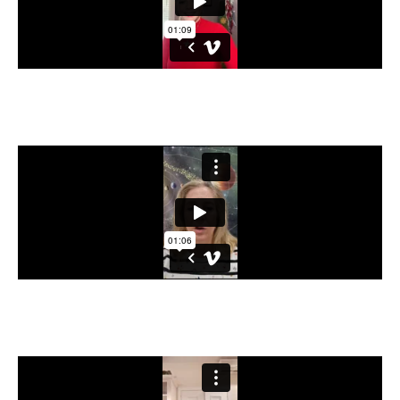
Diana Herrera - Escritora - Terapeuta
Holística
Elena Hernández, Abogada - Experta
Astrología y Coaching