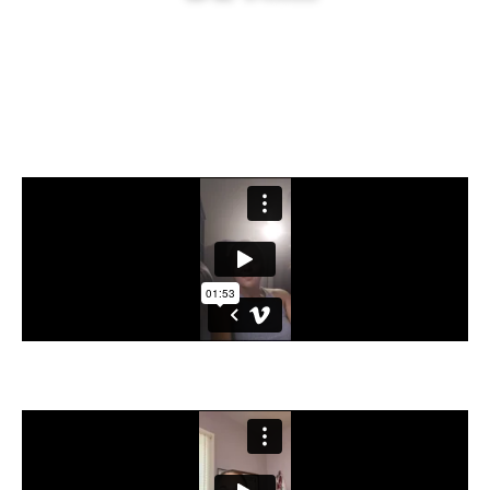
Descubre cómo alumnas como tú han roto
con la rutina de vender sesiones 1:1 y han
alcanzado ingresos de más de 3000€ al
mes. Tus éxitos son nuestro orgullo.
Catalina González - Psicología Infantil