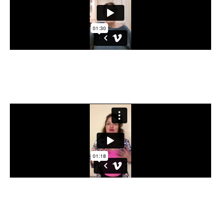
Marta de la Torre, maestra de
educación infantil, sex coach, Reiki y
ahora experta en CRT
Sunilda Nolasco - Coach de
bienestar, experta en Terapias de
Hipnosis